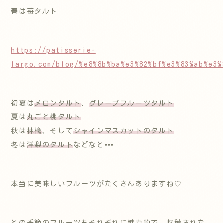
春は苺タルト
https://patisserie-
largo.com/blog/%e8%8b%ba%e3%82%bf%e3%83%ab%e3%
初夏は
メロンタルト
、
グレープフルーツタルト
夏は
丸ごと桃タルト
秋は
林檎
、そして
シャインマスカットのタルト
冬は
洋梨のタルト
などなど•••
本当に美味しいフルーツがたくさんありますね♡
どの季節のフルーツもそれぞれに魅力的で、収穫された