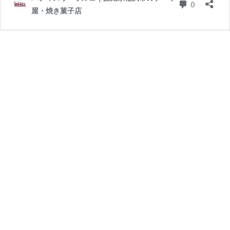
き
コメント
0
屋・焼き菓子店
菓
子
【マ
ロ
ン
フ
ィ
ナ
ン
シ
ェ】