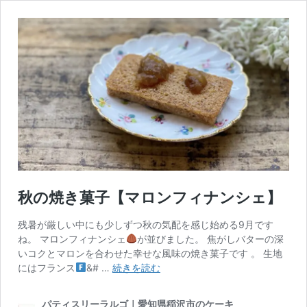
秋の焼き菓子【マロンフィナンシェ】
残暑が厳しい中にも少しずつ秋の気配を感じ始める9月です
ね。 マロンフィナンシェ
が並びました。 焦がしバターの深
いコクとマロンを合わせた幸せな風味の焼き菓子です 。 生地
秋
にはフランス
&# …
続きを読む
の
焼
パティスリーラルゴ｜愛知県稲沢市のケーキ